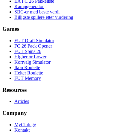
EA FC 26 Pakkeliste
Kampgenerator
SBC-er med beste verdi
Billigste spillere etter vurdering
Games
FUT Draft Simulator
FC 26 Pack Opener
FUT Spins 26
Higher or Lower
Kortvalg Simulator
Ikon Roulette
Helter Roulette
FUT Memory
Resources
Articles
Company
MyClub.gg
Kontakt