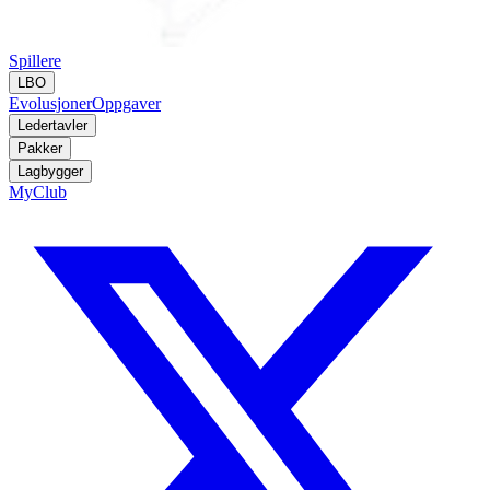
Spillere
LBO
Evolusjoner
Oppgaver
Ledertavler
Pakker
Lagbygger
MyClub