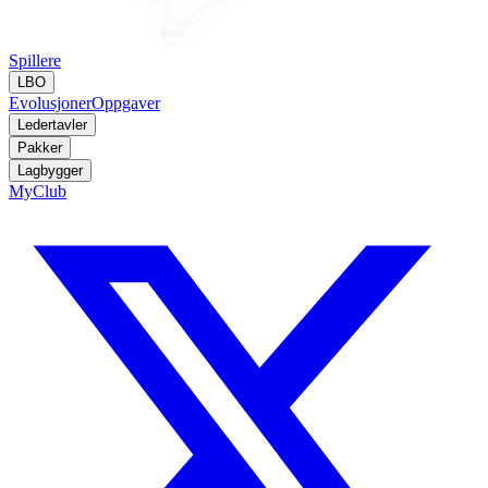
Spillere
LBO
Evolusjoner
Oppgaver
Ledertavler
Pakker
Lagbygger
MyClub