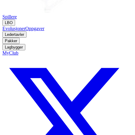
Spillere
LBO
Evolusjoner
Oppgaver
Ledertavler
Pakker
Lagbygger
MyClub