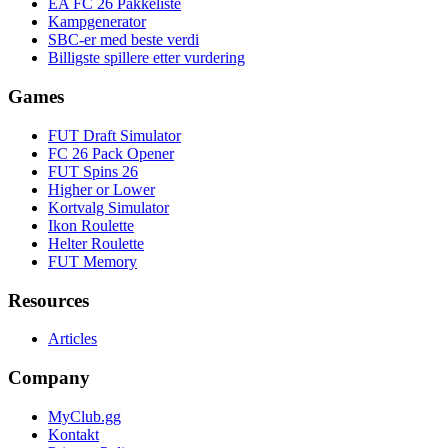
EA FC 26 Pakkeliste
Kampgenerator
SBC-er med beste verdi
Billigste spillere etter vurdering
Games
FUT Draft Simulator
FC 26 Pack Opener
FUT Spins 26
Higher or Lower
Kortvalg Simulator
Ikon Roulette
Helter Roulette
FUT Memory
Resources
Articles
Company
MyClub.gg
Kontakt