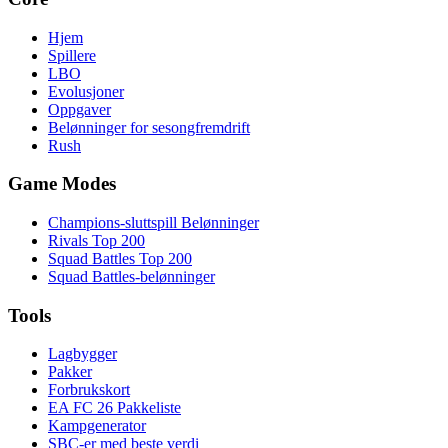
Hjem
Spillere
LBO
Evolusjoner
Oppgaver
Belønninger for sesongfremdrift
Rush
Game Modes
Champions-sluttspill Belønninger
Rivals Top 200
Squad Battles Top 200
Squad Battles-belønninger
Tools
Lagbygger
Pakker
Forbrukskort
EA FC 26 Pakkeliste
Kampgenerator
SBC-er med beste verdi