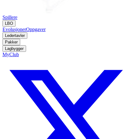
Spillere
LBO
Evolusjoner
Oppgaver
Ledertavler
Pakker
Lagbygger
MyClub