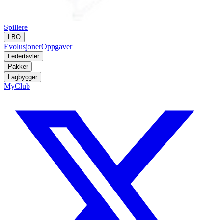
Spillere
LBO
Evolusjoner
Oppgaver
Ledertavler
Pakker
Lagbygger
MyClub