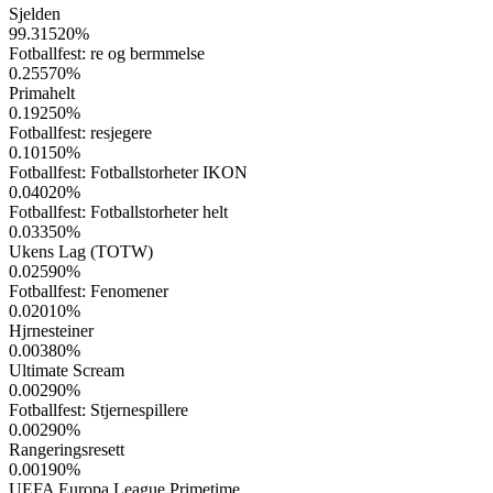
Sjelden
99.31520
%
Fotballfest: re og bermmelse
0.25570
%
Primahelt
0.19250
%
Fotballfest: resjegere
0.10150
%
Fotballfest: Fotballstorheter IKON
0.04020
%
Fotballfest: Fotballstorheter helt
0.03350
%
Ukens Lag (TOTW)
0.02590
%
Fotballfest: Fenomener
0.02010
%
Hjrnesteiner
0.00380
%
Ultimate Scream
0.00290
%
Fotballfest: Stjernespillere
0.00290
%
Rangeringsresett
0.00190
%
UEFA Europa League Primetime