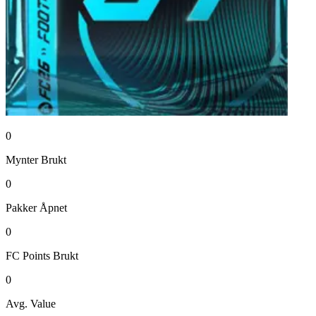
0
Mynter
Brukt
0
Pakker
Åpnet
0
FC Points
Brukt
0
Avg. Value