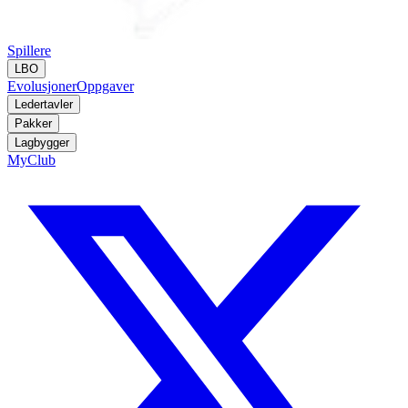
Spillere
LBO
Evolusjoner
Oppgaver
Ledertavler
Pakker
Lagbygger
MyClub