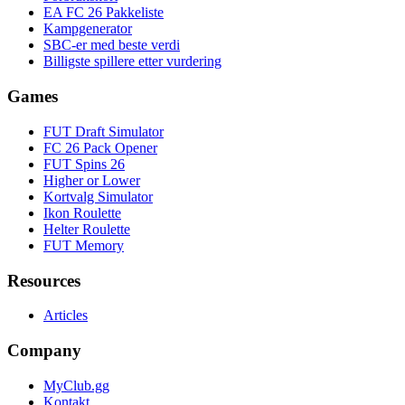
EA FC 26 Pakkeliste
Kampgenerator
SBC-er med beste verdi
Billigste spillere etter vurdering
Games
FUT Draft Simulator
FC 26 Pack Opener
FUT Spins 26
Higher or Lower
Kortvalg Simulator
Ikon Roulette
Helter Roulette
FUT Memory
Resources
Articles
Company
MyClub.gg
Kontakt