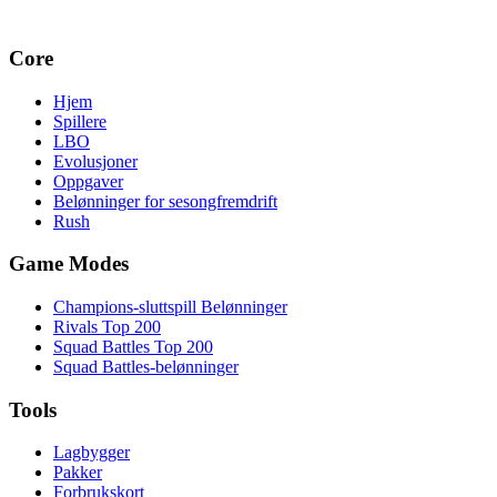
Core
Hjem
Spillere
LBO
Evolusjoner
Oppgaver
Belønninger for sesongfremdrift
Rush
Game Modes
Champions-sluttspill Belønninger
Rivals Top 200
Squad Battles Top 200
Squad Battles-belønninger
Tools
Lagbygger
Pakker
Forbrukskort