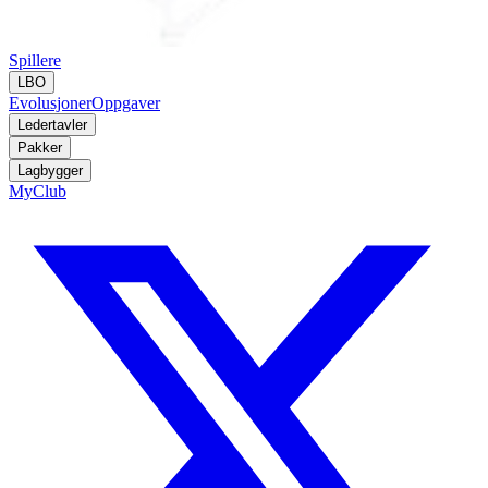
Spillere
LBO
Evolusjoner
Oppgaver
Ledertavler
Pakker
Lagbygger
MyClub