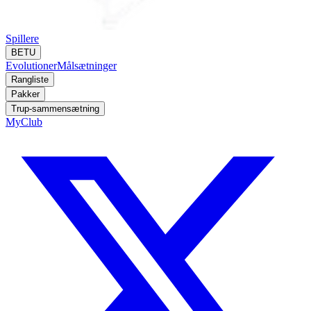
Spillere
BETU
Evolutioner
Målsætninger
Rangliste
Pakker
Trup-sammensætning
MyClub