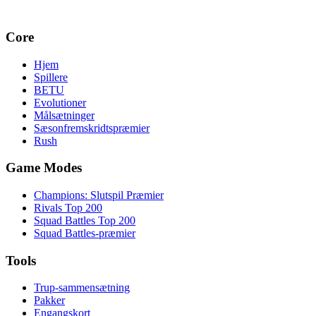
Core
Hjem
Spillere
BETU
Evolutioner
Målsætninger
Sæsonfremskridtspræmier
Rush
Game Modes
Champions: Slutspil Præmier
Rivals Top 200
Squad Battles Top 200
Squad Battles-præmier
Tools
Trup-sammensætning
Pakker
Engangskort