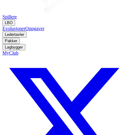
Spillere
LBO
Evolusjoner
Oppgaver
Ledertavler
Pakker
Lagbygger
MyClub