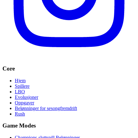
Core
Hjem
Spillere
LBO
Evolusjoner
Oppgaver
Belønninger for sesongfremdrift
Rush
Game Modes
Champions-sluttspill Belønninger