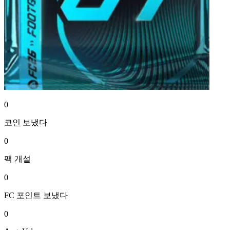
0
코인
보냈다
0
팩
개설
0
FC 포인트
보냈다
0