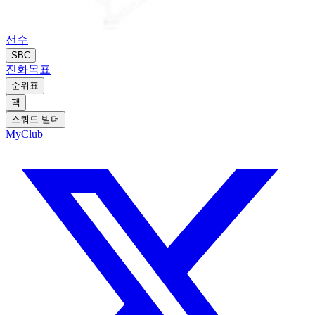
선수
SBC
진화
목표
순위표
팩
스쿼드 빌더
MyClub