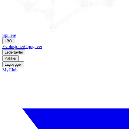
Spillere
LBO
Evolusjoner
Oppgaver
Ledertavler
Pakker
Lagbygger
MyClub