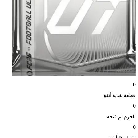
0
قطعة نقدية
أنفق
0
الحزم
تم فتحه
0
نقاط FC
أنفق