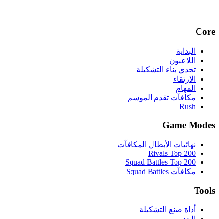
Core
البداية
اللاعبون
تحدي بناء التشكيلة
الارتقاء
المهام
مكافآت تقدم الموسم
Rush
Game Modes
نهائيات الأبطال المكافآت
Rivals Top 200
Squad Battles Top 200
مكافآت Squad Battles
Tools
أداة صنع التشكيلة
الحزم