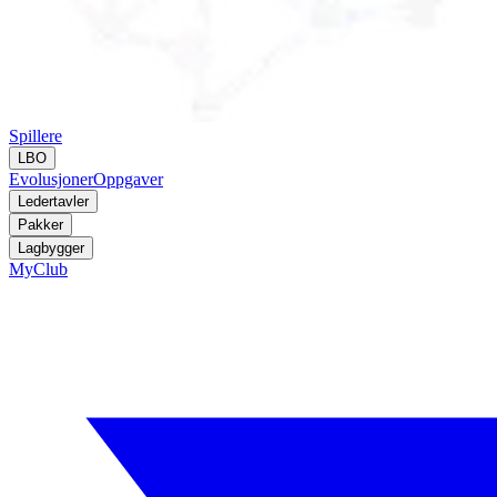
Spillere
LBO
Evolusjoner
Oppgaver
Ledertavler
Pakker
Lagbygger
MyClub