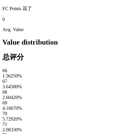
FC Points
花了
0
Avg. Value
Value distribution
总评分
66
1.56250
%
67
3.64580
%
68
2.60420
%
69
4.16670
%
70
5.72920
%
71
2.08330
%