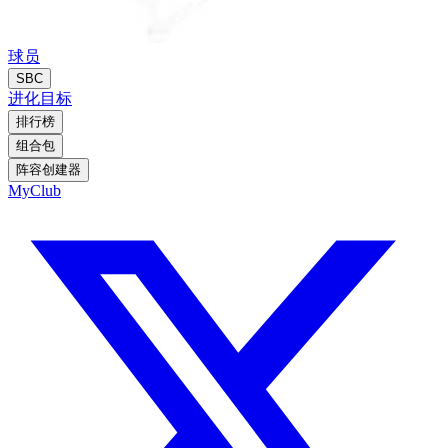
球员
SBC
进化
目标
排行榜
组合包
阵容创建器
MyClub