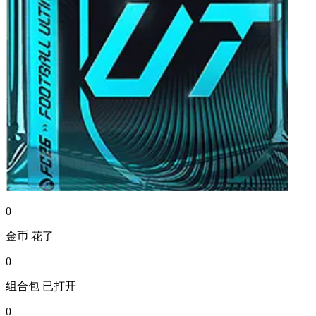
0
金币
花了
0
组合包
已打开
0