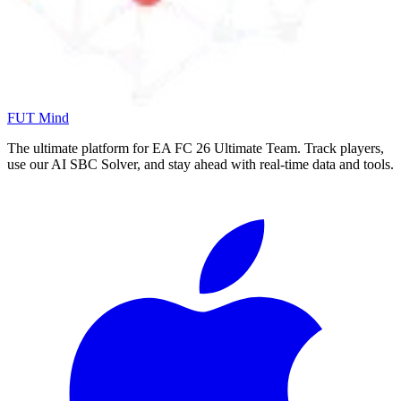
FUT Mind
The ultimate platform for EA FC
26
Ultimate Team. Track players,
use our AI SBC Solver, and stay ahead with real-time data and tools.