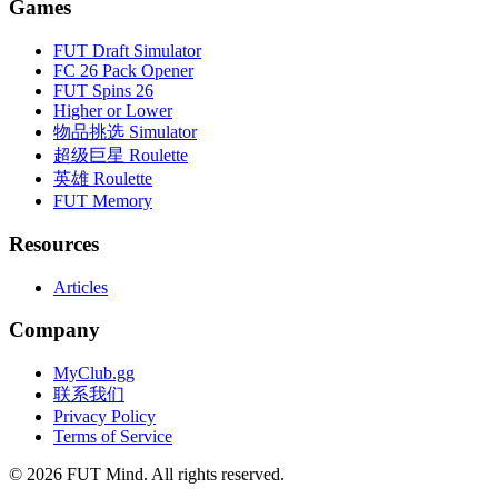
Games
FUT Draft Simulator
FC 26 Pack Opener
FUT Spins 26
Higher or Lower
物品挑选 Simulator
超级巨星 Roulette
英雄 Roulette
FUT Memory
Resources
Articles
Company
MyClub.gg
联系我们
Privacy Policy
Terms of Service
©
2026
FUT Mind. All rights reserved.