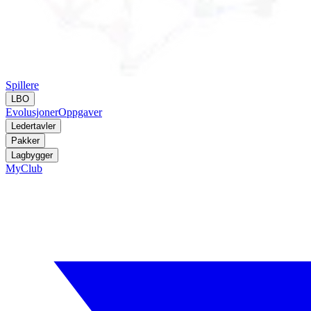
Spillere
LBO
Evolusjoner
Oppgaver
Ledertavler
Pakker
Lagbygger
MyClub