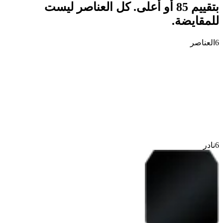
بتقييم 85 أو أعلى. كل العناصر ليست
للمقايضة.
6
العناصر
6
نادر