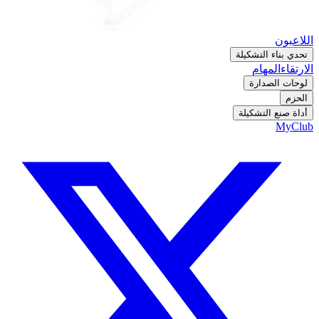
اللاعبون
تحدي بناء التشكيلة
الارتقاء
المهام
لوحات الصدارة
الحزم
أداة صنع التشكيلة
MyClub