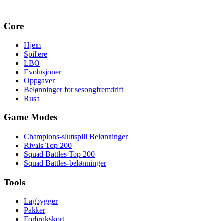
Core
Hjem
Spillere
LBO
Evolusjoner
Oppgaver
Belønninger for sesongfremdrift
Rush
Game Modes
Champions-sluttspill Belønninger
Rivals Top 200
Squad Battles Top 200
Squad Battles-belønninger
Tools
Lagbygger
Pakker
Forbrukskort