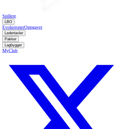
Spillere
LBO
Evolusjoner
Oppgaver
Ledertavler
Pakker
Lagbygger
MyClub