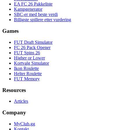
EA FC 26 Pakkeliste
Kampgenerator
SBC-er med beste verdi
Billigste spillere etter vurdering
Games
FUT Draft Simulator
FC 26 Pack Opener
FUT Spins 26
Higher or Lower
Kortvalg Simulator
Ikon Roulette
Helter Roulette
FUT Memory
Resources
Articles
Company
MyClub.gg
Kontakt