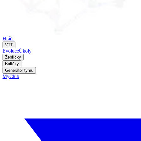
Hráči
VTT
Evoluce
Úkoly
Žebříčky
Balíčky
Generátor týmu
MyClub