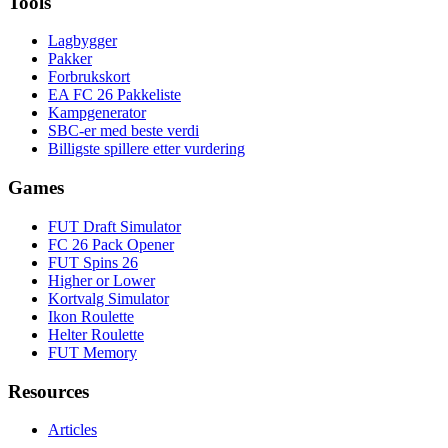
Tools
Lagbygger
Pakker
Forbrukskort
EA FC 26 Pakkeliste
Kampgenerator
SBC-er med beste verdi
Billigste spillere etter vurdering
Games
FUT Draft Simulator
FC 26 Pack Opener
FUT Spins 26
Higher or Lower
Kortvalg Simulator
Ikon Roulette
Helter Roulette
FUT Memory
Resources
Articles