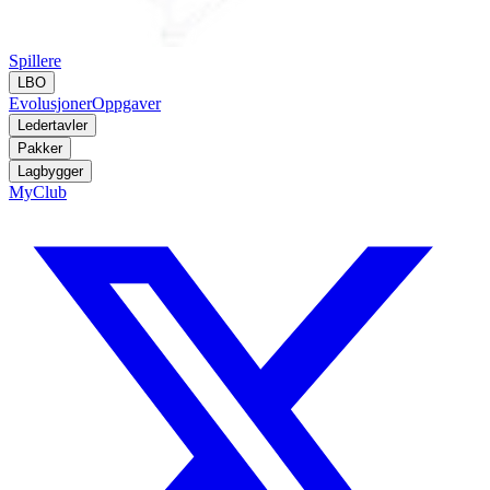
Spillere
LBO
Evolusjoner
Oppgaver
Ledertavler
Pakker
Lagbygger
MyClub