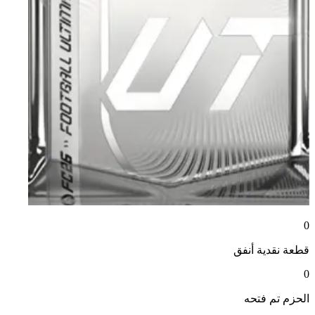
0
قطعة نقدية
أنفق
0
الحزم
تم فتحه