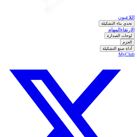
اللاعبون
تحدي بناء التشكيلة
الارتقاء
المهام
لوحات الصدارة
الحزم
أداة صنع التشكيلة
MyClub