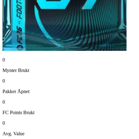
0
Mynter
Brukt
0
Pakker
Åpnet
0
FC Points
Brukt
0
Avg. Value