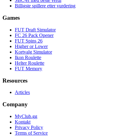
SBC-er med beste verdi
Billigste spillere etter vurdering
Games
FUT Draft Simulator
FC 26 Pack Opener
FUT Spins 26
Higher or Lower
Kortvalg Simulator
Ikon Roulette
Helter Roulette
FUT Memory
Resources
Articles
Company
MyClub.gg
Kontakt
Privacy Policy
Terms of Service