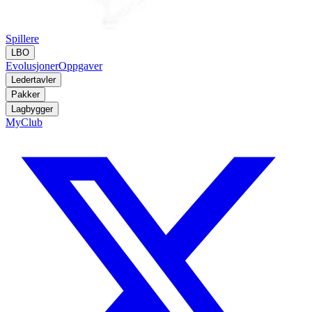
Spillere
LBO
Evolusjoner
Oppgaver
Ledertavler
Pakker
Lagbygger
MyClub