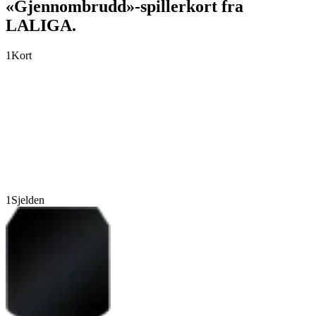
«Gjennombrudd»-spillerkort fra
LALIGA.
1
Kort
1
Sjelden