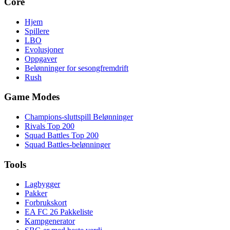
Core
Hjem
Spillere
LBO
Evolusjoner
Oppgaver
Belønninger for sesongfremdrift
Rush
Game Modes
Champions-sluttspill Belønninger
Rivals Top 200
Squad Battles Top 200
Squad Battles-belønninger
Tools
Lagbygger
Pakker
Forbrukskort
EA FC 26 Pakkeliste
Kampgenerator