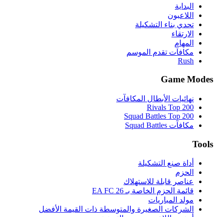
البداية
اللاعبون
تحدي بناء التشكيلة
الارتقاء
المهام
مكافآت تقدم الموسم
Rush
Game Modes
نهائيات الأبطال المكافآت
Rivals Top 200
Squad Battles Top 200
مكافآت Squad Battles
Tools
أداة صنع التشكيلة
الحزم
عناصر قابلة للاستهلاك
قائمة الحزم الخاصة بـ EA FC 26
مولد المباريات
الشركات الصغيرة والمتوسطة ذات القيمة الأفضل