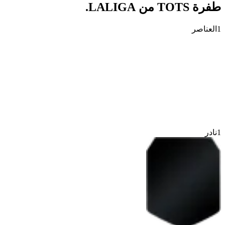
طفرة TOTS من LALIGA.
1
العناصر
1
نادر