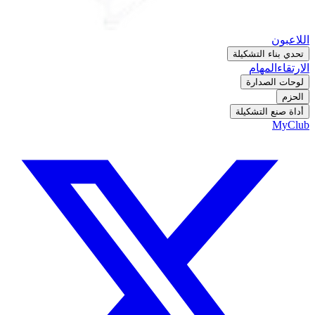
اللاعبون
تحدي بناء التشكيلة
الارتقاء
المهام
لوحات الصدارة
الحزم
أداة صنع التشكيلة
MyClub