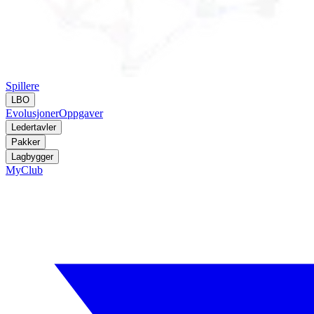
Spillere
LBO
Evolusjoner
Oppgaver
Ledertavler
Pakker
Lagbygger
MyClub