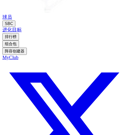
球员
SBC
进化
目标
排行榜
组合包
阵容创建器
MyClub