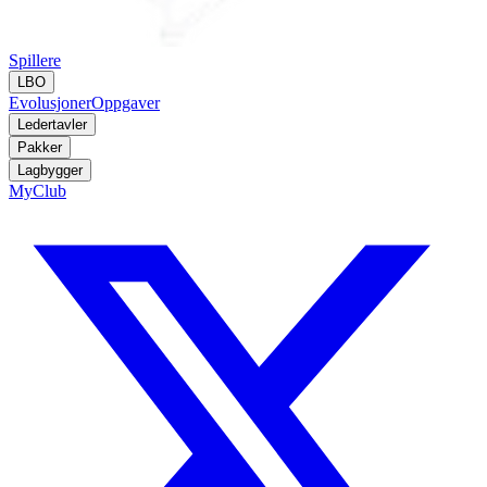
Spillere
LBO
Evolusjoner
Oppgaver
Ledertavler
Pakker
Lagbygger
MyClub