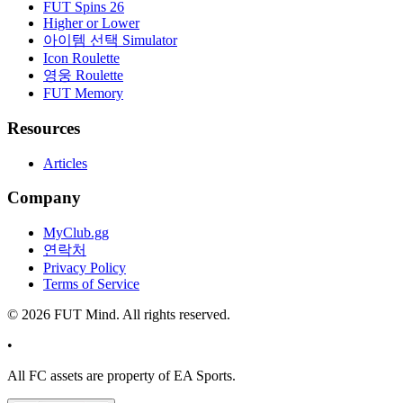
FUT Spins 26
Higher or Lower
아이템 선택 Simulator
Icon Roulette
영웅 Roulette
FUT Memory
Resources
Articles
Company
MyClub.gg
연락처
Privacy Policy
Terms of Service
©
2026
FUT Mind. All rights reserved.
•
All
FC
assets are property of EA Sports.