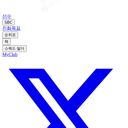
선수
SBC
진화
목표
순위표
팩
스쿼드 빌더
MyClub