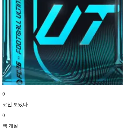
0
코인
보냈다
0
팩
개설