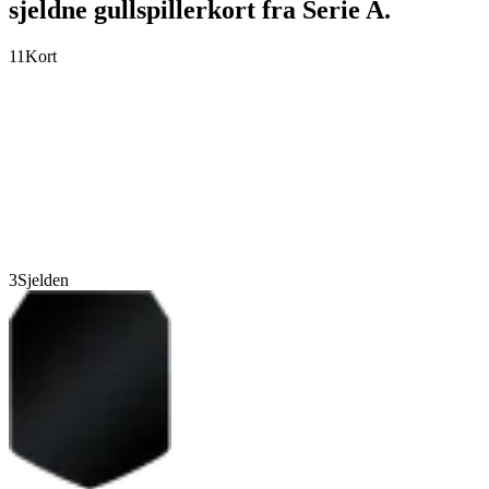
sjeldne gullspillerkort fra Serie A.
11
Kort
3
Sjelden