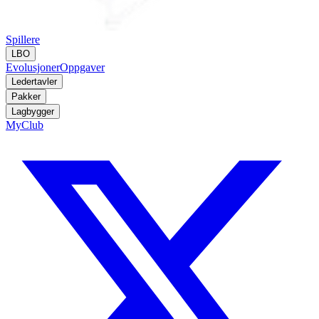
Spillere
LBO
Evolusjoner
Oppgaver
Ledertavler
Pakker
Lagbygger
MyClub