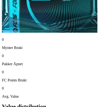
0
Mynter
Brukt
0
Pakker
Åpnet
0
FC Points
Brukt
0
Avg. Value
Value distribution