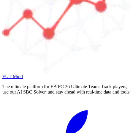
FUT Mind
The ultimate platform for EA FC
26
Ultimate Team. Track players,
use our AI SBC Solver, and stay ahead with real-time data and tools.