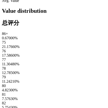
Avg. Value
Value distribution
总评分
86+
0.67000
%
75
21.17660
%
76
17.58600
%
77
11.30480
%
78
12.78500
%
79
11.24210
%
80
4.82300
%
81
7.57630
%
82
5.75430
%