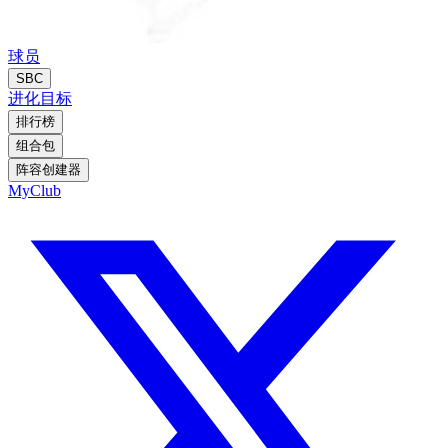
球员
SBC
进化
目标
排行榜
组合包
阵容创建器
MyClub