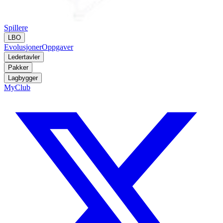
Spillere
LBO
Evolusjoner
Oppgaver
Ledertavler
Pakker
Lagbygger
MyClub