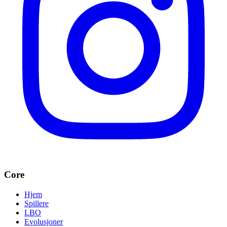
Core
Hjem
Spillere
LBO
Evolusjoner