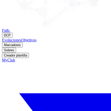
Futb.
DCP
Evoluciones
Objetivos
Marcadores
Sobres
Creador plantilla
MyClub