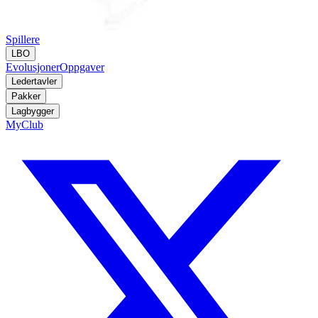
Spillere
LBO
Evolusjoner
Oppgaver
Ledertavler
Pakker
Lagbygger
MyClub