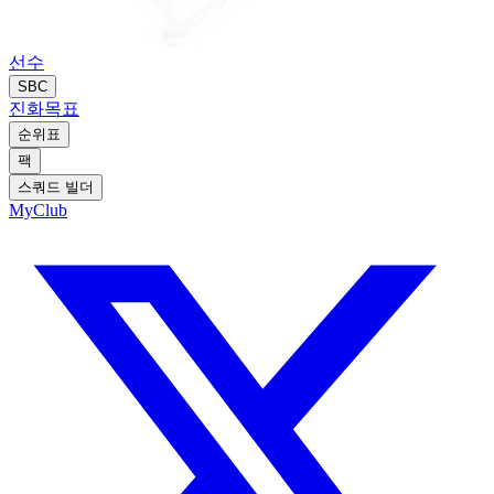
선수
SBC
진화
목표
순위표
팩
스쿼드 빌더
MyClub