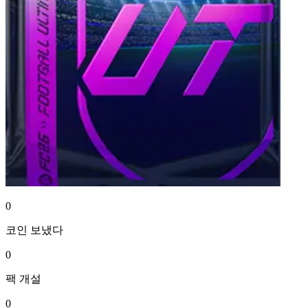
0
코인
보냈다
0
팩
개설
0