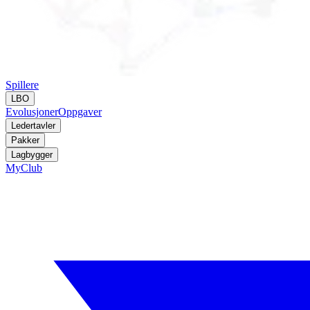
Spillere
LBO
Evolusjoner
Oppgaver
Ledertavler
Pakker
Lagbygger
MyClub