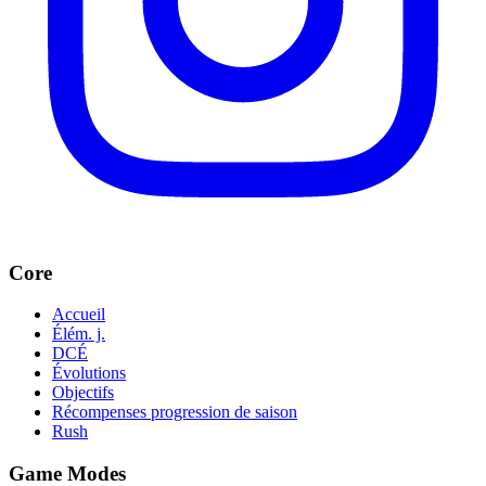
Core
Accueil
Élém. j.
DCÉ
Évolutions
Objectifs
Récompenses progression de saison
Rush
Game Modes