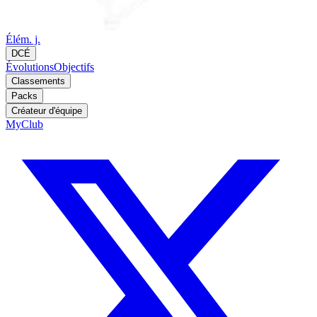
Élém. j.
DCÉ
Évolutions
Objectifs
Classements
Packs
Créateur d'équipe
MyClub