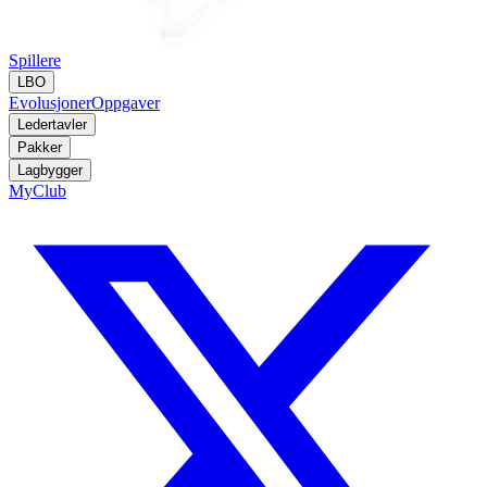
Spillere
LBO
Evolusjoner
Oppgaver
Ledertavler
Pakker
Lagbygger
MyClub