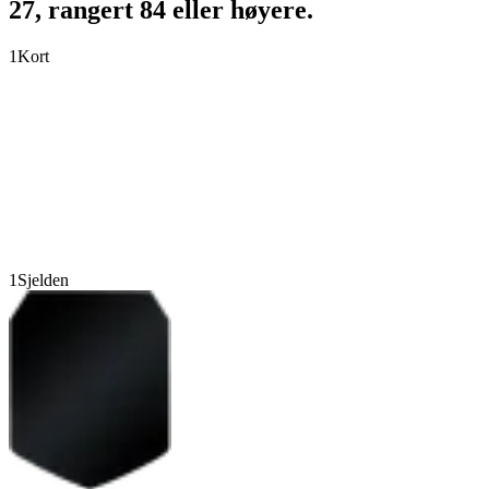
27, rangert 84 eller høyere.
1
Kort
1
Sjelden