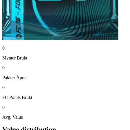
0
Mynter
Brukt
0
Pakker
Åpnet
0
FC Points
Brukt
0
Avg. Value
Value distribution