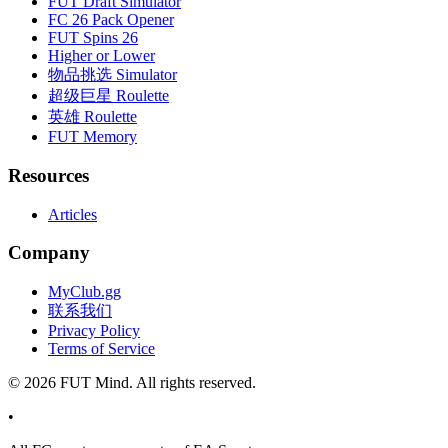
FUT Draft Simulator
FC 26 Pack Opener
FUT Spins 26
Higher or Lower
物品挑选 Simulator
超级巨星 Roulette
英雄 Roulette
FUT Memory
Resources
Articles
Company
MyClub.gg
联系我们
Privacy Policy
Terms of Service
©
2026
FUT Mind. All rights reserved.
•