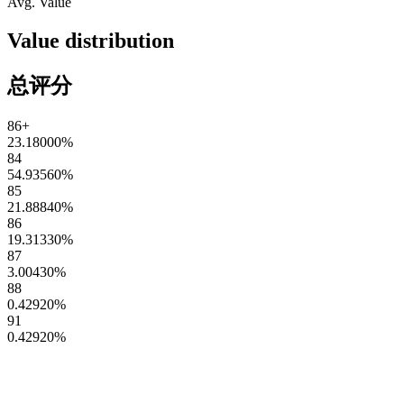
Avg. Value
Value distribution
总评分
86+
23.18000
%
84
54.93560
%
85
21.88840
%
86
19.31330
%
87
3.00430
%
88
0.42920
%
91
0.42920
%