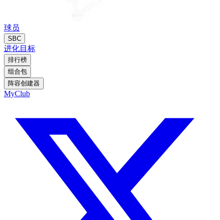
球员
SBC
进化
目标
排行榜
组合包
阵容创建器
MyClub