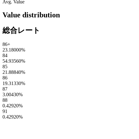
Avg. Value
Value distribution
総合レート
86+
23.18000
%
84
54.93560
%
85
21.88840
%
86
19.31330
%
87
3.00430
%
88
0.42920
%
91
0.42920
%