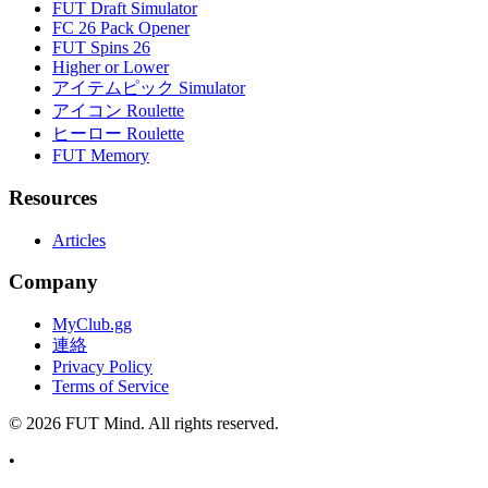
FUT Draft Simulator
FC 26 Pack Opener
FUT Spins 26
Higher or Lower
アイテムピック Simulator
アイコン Roulette
ヒーロー Roulette
FUT Memory
Resources
Articles
Company
MyClub.gg
連絡
Privacy Policy
Terms of Service
©
2026
FUT Mind. All rights reserved.
•