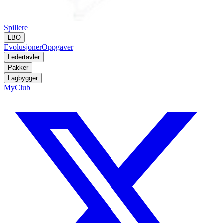
Spillere
LBO
Evolusjoner
Oppgaver
Ledertavler
Pakker
Lagbygger
MyClub