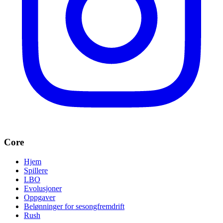
Core
Hjem
Spillere
LBO
Evolusjoner
Oppgaver
Belønninger for sesongfremdrift
Rush