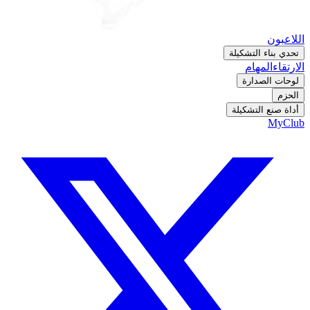
اللاعبون
تحدي بناء التشكيلة
الارتقاء
المهام
لوحات الصدارة
الحزم
أداة صنع التشكيلة
MyClub