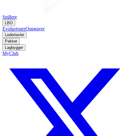
Spillere
LBO
Evolusjoner
Oppgaver
Ledertavler
Pakker
Lagbygger
MyClub