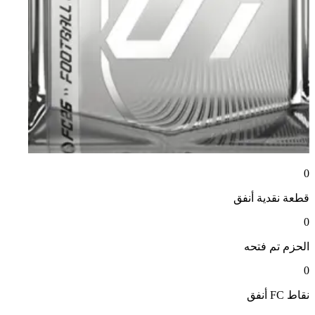
0
قطعة نقدية
أنفق
0
الحزم
تم فتحه
0
نقاط FC
أنفق