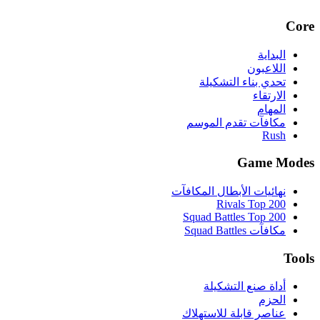
Core
البداية
اللاعبون
تحدي بناء التشكيلة
الارتقاء
المهام
مكافآت تقدم الموسم
Rush
Game Modes
نهائيات الأبطال المكافآت
Rivals Top 200
Squad Battles Top 200
مكافآت Squad Battles
Tools
أداة صنع التشكيلة
الحزم
عناصر قابلة للاستهلاك