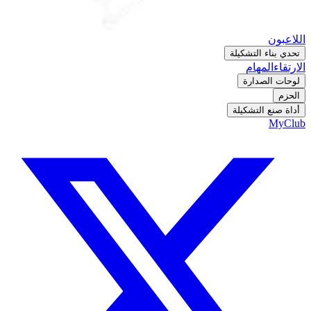
اللاعبون
تحدي بناء التشكيلة
الارتقاء
المهام
لوحات الصدارة
الحزم
أداة صنع التشكيلة
MyClub