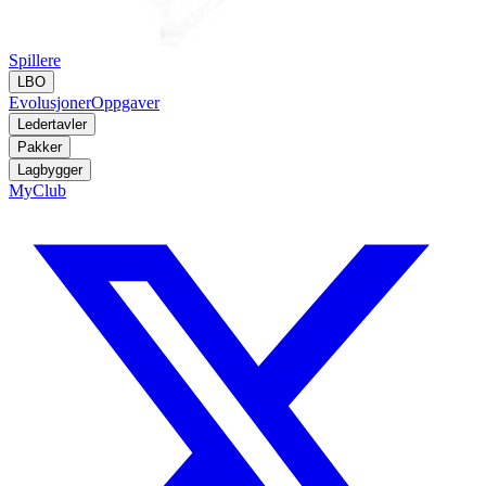
Spillere
LBO
Evolusjoner
Oppgaver
Ledertavler
Pakker
Lagbygger
MyClub