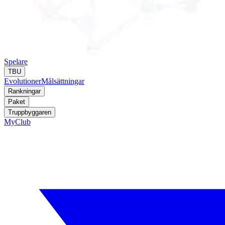
Spelare
TBU
Evolutioner
Målsättningar
Rankningar
Paket
Truppbyggaren
MyClub