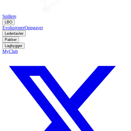
Spillere
LBO
Evolusjoner
Oppgaver
Ledertavler
Pakker
Lagbygger
MyClub