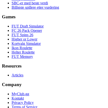
SBC-er med beste verdi
Billigste spillere etter vurdering
Games
FUT Draft Simulator
FC 26 Pack Opener
FUT Spins 26
Higher or Lower
Kortvalg Simulator
Ikon Roulette
Helter Roulette
FUT Memory
Resources
Articles
Company
MyClub.gg
Kontakt
Privacy Policy
Terms of Service