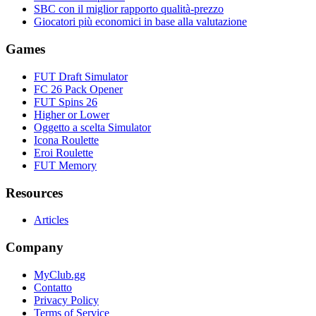
SBC con il miglior rapporto qualità-prezzo
Giocatori più economici in base alla valutazione
Games
FUT Draft Simulator
FC 26 Pack Opener
FUT Spins 26
Higher or Lower
Oggetto a scelta Simulator
Icona Roulette
Eroi Roulette
FUT Memory
Resources
Articles
Company
MyClub.gg
Contatto
Privacy Policy
Terms of Service