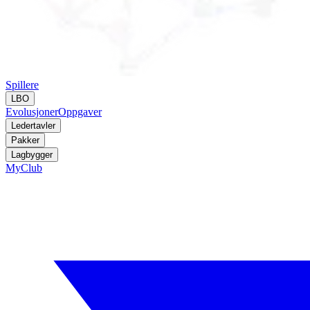
Spillere
LBO
Evolusjoner
Oppgaver
Ledertavler
Pakker
Lagbygger
MyClub