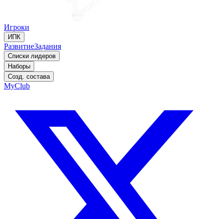
Игроки
ИПК
Развитие
Задания
Списки лидеров
Наборы
Созд. состава
MyClub