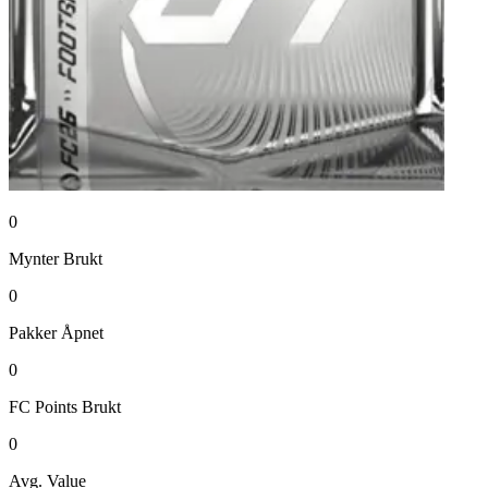
0
Mynter
Brukt
0
Pakker
Åpnet
0
FC Points
Brukt
0
Avg. Value