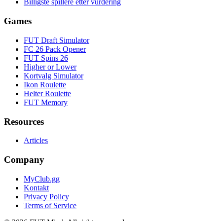
Billigste spillere etter vurdering
Games
FUT Draft Simulator
FC 26 Pack Opener
FUT Spins 26
Higher or Lower
Kortvalg Simulator
Ikon Roulette
Helter Roulette
FUT Memory
Resources
Articles
Company
MyClub.gg
Kontakt
Privacy Policy
Terms of Service