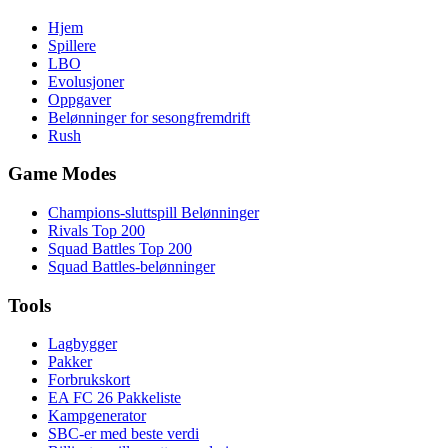
Hjem
Spillere
LBO
Evolusjoner
Oppgaver
Belønninger for sesongfremdrift
Rush
Game Modes
Champions-sluttspill Belønninger
Rivals Top 200
Squad Battles Top 200
Squad Battles-belønninger
Tools
Lagbygger
Pakker
Forbrukskort
EA FC 26 Pakkeliste
Kampgenerator
SBC-er med beste verdi