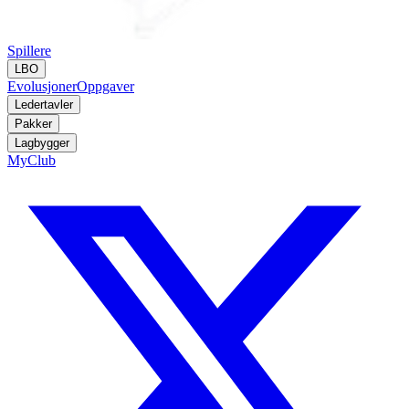
Spillere
LBO
Evolusjoner
Oppgaver
Ledertavler
Pakker
Lagbygger
MyClub