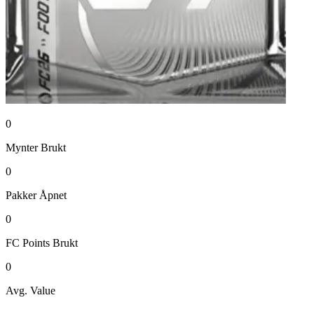
0
Mynter
Brukt
0
Pakker
Åpnet
0
FC Points
Brukt
0
Avg. Value