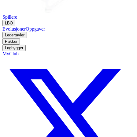
Spillere
LBO
Evolusjoner
Oppgaver
Ledertavler
Pakker
Lagbygger
MyClub