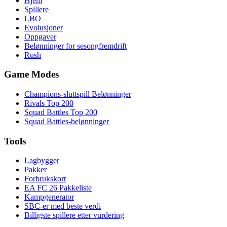
Hjem
Spillere
LBO
Evolusjoner
Oppgaver
Belønninger for sesongfremdrift
Rush
Game Modes
Champions-sluttspill Belønninger
Rivals Top 200
Squad Battles Top 200
Squad Battles-belønninger
Tools
Lagbygger
Pakker
Forbrukskort
EA FC 26 Pakkeliste
Kampgenerator
SBC-er med beste verdi
Billigste spillere etter vurdering