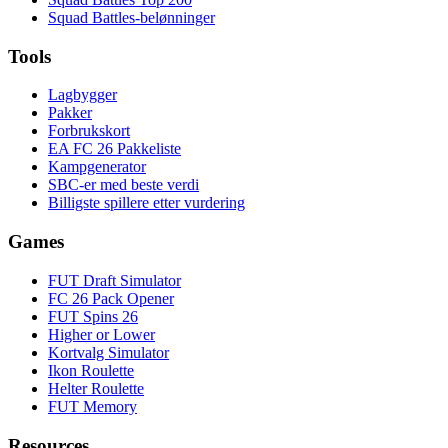
Squad Battles-belønninger
Tools
Lagbygger
Pakker
Forbrukskort
EA FC 26 Pakkeliste
Kampgenerator
SBC-er med beste verdi
Billigste spillere etter vurdering
Games
FUT Draft Simulator
FC 26 Pack Opener
FUT Spins 26
Higher or Lower
Kortvalg Simulator
Ikon Roulette
Helter Roulette
FUT Memory
Resources