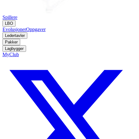
Spillere
LBO
Evolusjoner
Oppgaver
Ledertavler
Pakker
Lagbygger
MyClub