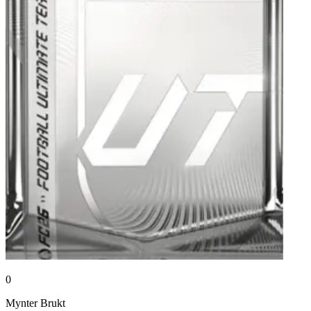
0
Mynter
Brukt