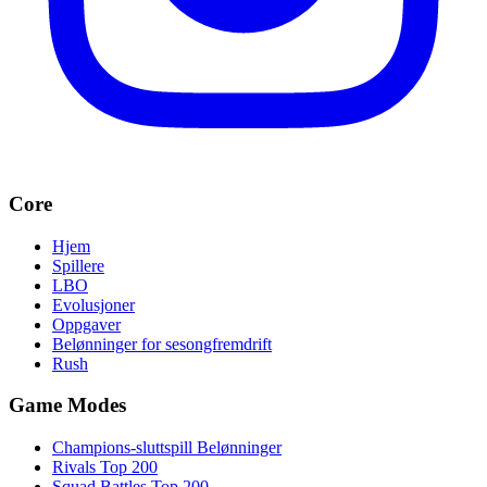
Core
Hjem
Spillere
LBO
Evolusjoner
Oppgaver
Belønninger for sesongfremdrift
Rush
Game Modes
Champions-sluttspill Belønninger
Rivals Top 200
Squad Battles Top 200